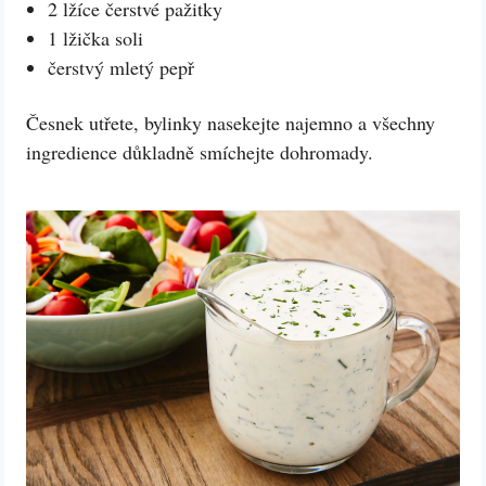
2 lžíce čerstvé pažitky
1 lžička soli
čerstvý mletý pepř
Česnek utřete, bylinky nasekejte najemno a všechny
ingredience důkladně smíchejte dohromady.