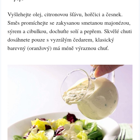
Vyšlehejte olej, citronovou šťávu, hořčici a česnek.
Směs promíchejte se zakysanou smetanou majonézou,
sýrem a cibulkou, dochuťte solí a pepřem. Skvělé chuti
dosáhnete pouze s vyzrálým čedarem, klasický
barevný (oranžový) má méně výraznou chuť.