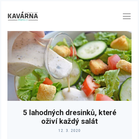
Skip
to
content
5 lahodných dresinků, které
oživí každý salát
12. 3. 2020