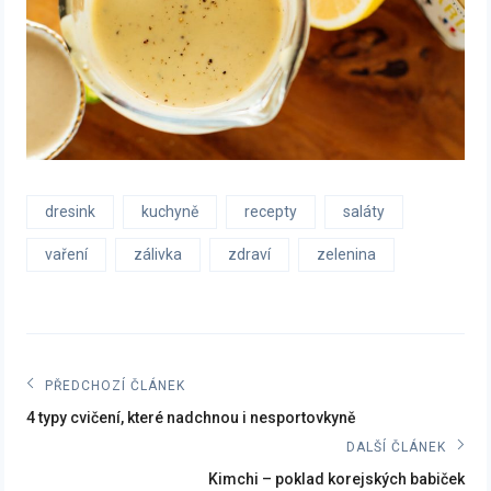
dresink
kuchyně
recepty
saláty
vaření
zálivka
zdraví
zelenina
Navigace
PŘEDCHOZÍ ČLÁNEK
Previous
pro
4 typy cvičení, které nadchnou i nesportovkyně
post:
DALŠÍ ČLÁNEK
příspěvek
Next
Kimchi – poklad korejských babiček