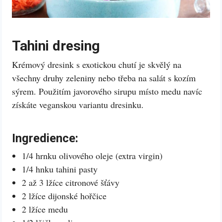
Tahini dresing
Krémový dresink s exotickou chutí je skvělý na
všechny druhy zeleniny nebo třeba na salát s kozím
sýrem. Použitím javorového sirupu místo medu navíc
získáte veganskou variantu dresinku.
Ingredience:
1/4 hrnku olivového oleje (extra virgin)
1/4 hnku tahini pasty
2 až 3 lžíce citronové šťávy
2 lžíce dijonské hořčice
2 lžíce medu