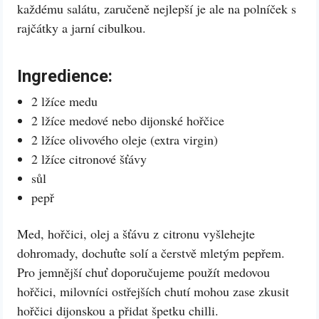
každému salátu, zaručeně nejlepší je ale na polníček s
rajčátky a jarní cibulkou.
Ingredience:
2 lžíce medu
2 lžíce medové nebo dijonské hořčice
2 lžíce olivového oleje (extra virgin)
2 lžíce citronové šťávy
sůl
pepř
Med, hořčici, olej a šťávu z citronu vyšlehejte
dohromady, dochuťte solí a čerstvě mletým pepřem.
Pro jemnější chuť doporučujeme použít medovou
hořčici, milovníci ostřejších chutí mohou zase zkusit
hořčici dijonskou a přidat špetku chilli.